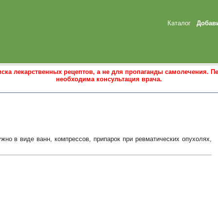
Каталог
Добав
ска лекарственных рецептов, а не для пропаганды самолечения. П
необходима консультация врача.
жно в виде ванн, компрессов, припарок при ревматических опухолях,